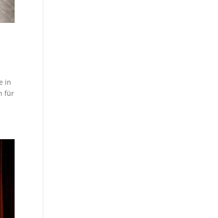
e in
n für