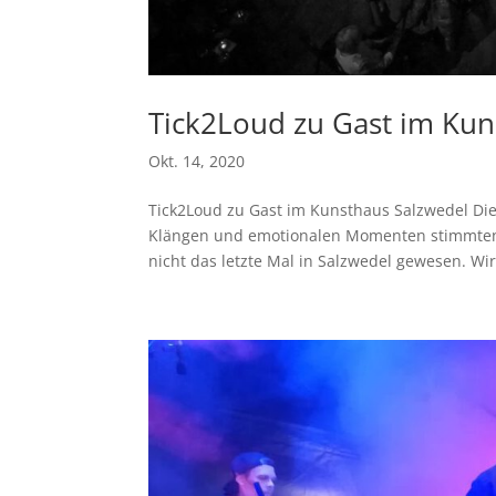
Tick2Loud zu Gast im Kun
Okt. 14, 2020
Tick2Loud zu Gast im Kunsthaus Salzwedel Die
Klängen und emotionalen Momenten stimmten w
nicht das letzte Mal in Salzwedel gewesen. Wir