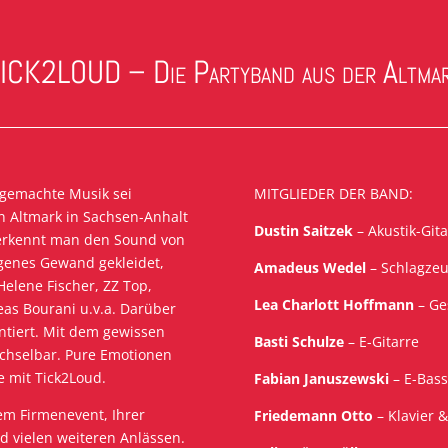
ICK2LOUD – Die Partyband aus der Altma
dgemachte Musik sei
MITGLIEDER DER BAND:
en Altmark in Sachsen-Anhalt
Dustin Saitzek
– Akustik-Git
 erkennt man den Sound von
eigenes Gewand gekleidet,
Amadeus Wedel
– Schlagze
Helene Fischer, ZZ Top,
Lea Charlott Hoffmann
– Ge
as Bourani u.v.a. Darüber
ntiert. Mit dem gewissen
Basti Schulze
– E-Gitarre
chselbar. Pure Emotionen
 mit Tick2Loud.
Fabian Januszewski
– E-Bass
rem Firmenevent, Ihrer
Friedemann Otto
– Klavier 
d vielen weiteren Anlässen.