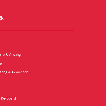
rk
arre & Gesang
ug
sang & Akkordeon
& Keyboard