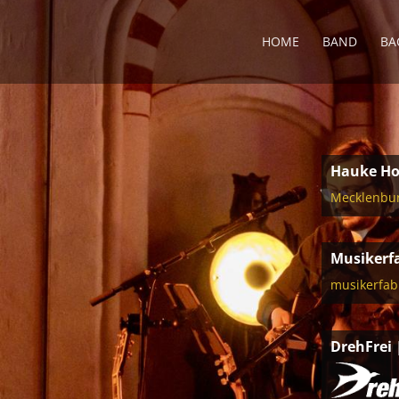
HOME
BAND
BA
Hauke Ho
Mecklenbur
Musikerf
musikerfab
DrehFrei 