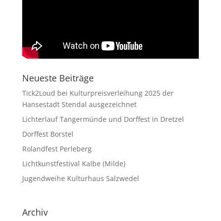
Neueste Beiträge
Tick2Loud bei Kulturpreisverleihung 2025 der
Hansestadt Stendal ausgezeichnet
Lichterlauf Tangermünde und Dorffest in Dretzel
Dorffest Borstel
Rolandfest Perleberg
Lichtkunstfestival Kalbe (Milde)
Jugendweihe Kulturhaus Salzwedel
Archiv