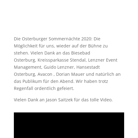
Die Osterburger Sommernächte 2020: Die
Möglichkeit für uns, wieder auf der Bühne zu
stehen. Vielen Dank an das Biesebad
Osterburg, Kreissparkasse Stendal, Lenzner Event
Management, Guido Lenzner, Hansestadt
Osterburg, Avacon , Dorian Mauer und natürlich an
das Publikum für den Abend. Wir haben trotz
Regenfall ordentlich gefeiert.
Vielen Dank an Jason Saitzek für das tolle Video.